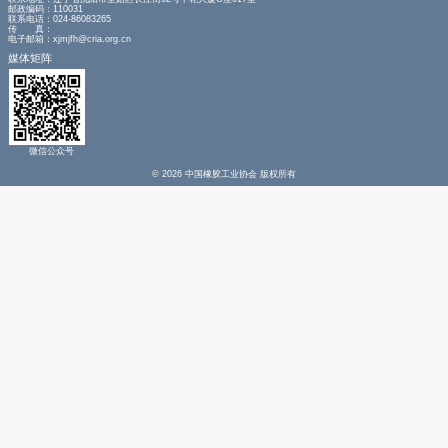
友情链接
|
法律声明
政府机构
相关协会
合作伙伴
联系我们
联系地址：辽宁省沈阳市皇姑区长江街62号中乾大厦C座617室
邮政编码：110031
联系电话：024-86083265
传 真：
电子邮箱：xjmjfh@cria.org.cn
媒体矩阵