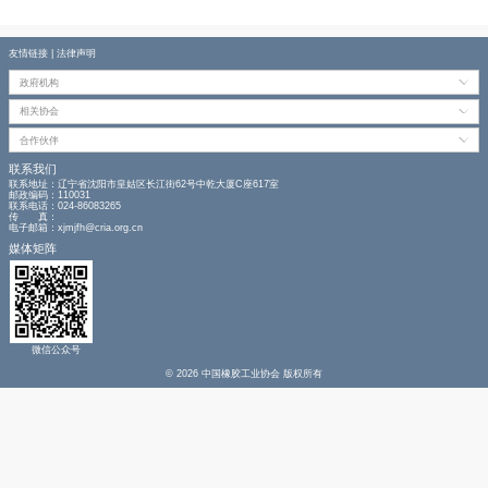
项目位于山东省日照市杭州路以西、演海路以北。
山东豪迈橡胶机械有限公司
成立于2025年2月，
技股份有限公司全资持股的法人独资企业。公司注册
照市经济开发区，注册资本1亿元人民币，主营业务
化机的研发与生产。
友情链接
|
法律声明
政府机构
相关协会
合作伙伴
联系我们
联系地址：辽宁省沈阳市皇姑区长江街62号中乾大厦C座617室
邮政编码：110031
联系电话：024-86083265
传 真：
电子邮箱：xjmjfh@cria.org.cn
媒体矩阵