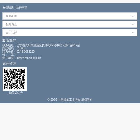
艺，提升产品精度与生产效率，同时配套建设完善的
严格控制废气、噪声、固体废物等污染物排放，确保
家及地方环保标准。项目建成后，将形成年产高端轮胎模
付、精密叶轮6000件的生产能力。
文章来源：聚胶
友情链接
|
法律声明
政府机构
相关协会
合作伙伴
联系我们
联系地址：辽宁省沈阳市皇姑区长江街62号中乾大厦C座617室
邮政编码：110031
联系电话：024-86083265
传 真：
电子邮箱：xjmjfh@cria.org.cn
媒体矩阵