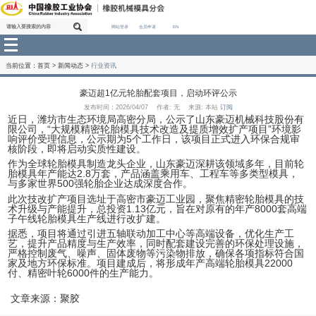
网站登录
会员申请
EN
当前位置：
首页
>
新闻动态
>
行业资讯
豪迈超1亿元轮胎配套项目，启动环评公示
发布时间：2026/04/07 作者: 无 来源: 本站
订阅
近日，潍坊市生态环境局高密分局，公示了山东豪迈
限公司，“大规模精密轮胎模具技术改造及提质增效扩
响评价受理信息，公示期为5个工作日，该项目正式
核阶段，即将启动实质性建设。
作为全球轮胎模具制造龙头企业，山东豪迈深耕该领
胎模具年产能达2.8万套，产品涵盖乘用车、工程车
与多家世界500强轮胎企业达成深度合作。
此次技改扩产项目选址于高密市豪迈工业园，聚焦精
术升级与产能提升，总投资1.13亿元，旨在对原有的年
子午线轮胎模具生产线进行改扩建。
据悉，项目将通过引进五轴联动加工中心等高端设备