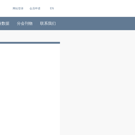
网站登录
会员申请
E
专家库
会员风采
行业数据
分会刊物
联系
产线下线
 来源: 本站
订阅