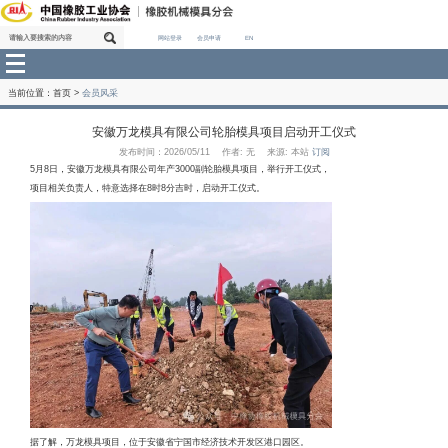
网站登录
会员申请
EN
当前位置：
首页
>
会员风采
安徽万龙模具有限公司轮胎模具项目启动开工
发布时间：2026/05/11 作者: 无 来源: 本站
订阅
5
月
8
日，安徽万龙模具有限公司年产
3000
副轮胎模具项目，举行开工仪式，
项目相关负责人，特意选择在
8
时
8
分吉时，启动开工仪式。