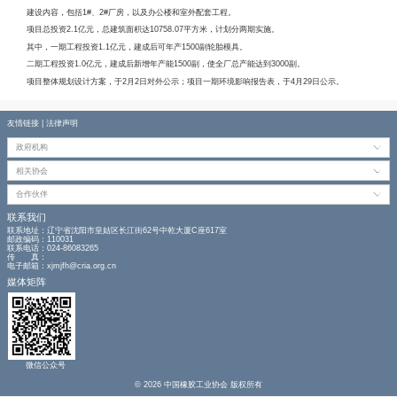
据了解，万龙模具项目，位于安徽省宁国市经济技术开发区港口园区。
建设内容，包括
1#
、
2#
厂房，以及办公楼和室外配套工程。
项目总投资
2.1
亿元，总建筑面积达
10758.07
平方米，计划分两期实施。
其中，一期工程投资
1.1
亿元，建成后可年产
1500
副轮胎模具。
二期工程投资
1.0
亿元，建成后新增年产能
1500
副，使全厂总产能达到
3000
副
项目整体规划设计方案，于
2
月
2
日对外公示；项目一期环境影响报告表，于
4
友情链接
|
法律声明
政府机构
相关协会
合作伙伴