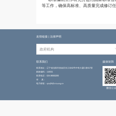
等工作，确保高标准、高质量完成修订
友情链接
|
法律声明
政府机构
联系我们
媒体矩阵
联系地址：辽宁省沈阳市皇姑区长江街62号中乾大厦C座617室
邮政编码：110031
联系电话：024-86083265
传 真：
电子邮箱：xjmjfh@cria.org.cn
微信公